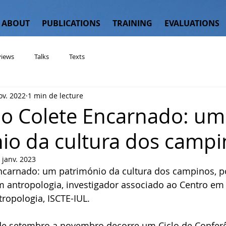
ABOUT
PUBLICATIONS
TRAINING
EVALUATIONS
views
Talks
Texts
ov. 2022
1 min de lecture
do Colete Encarnado: um
io da cultura dos campi
 janv. 2023
ncarnado: um património da cultura dos campinos, po
 antropologia, investigador associado ao Centro em
ropologia, ISCTE-IUL.
e setembro a novembro decorre um Ciclo de Conferê