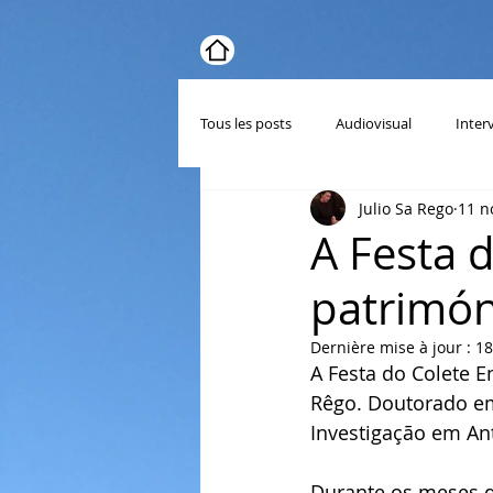
Tous les posts
Audiovisual
Inter
Julio Sa Rego
11 n
A Festa 
patrimón
Dernière mise à jour :
18
A Festa do Colete E
Rêgo. Doutorado em
Investigação em Ant
Durante os meses d