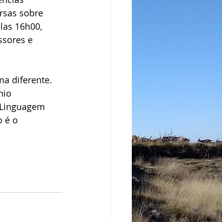
rsas sobre 
las 16h00, 
ssores e 
a diferente. 
nio 
a Linguagem 
 é o 