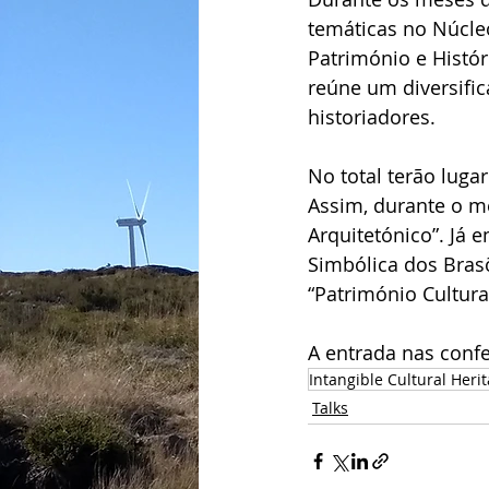
temáticas no Núcleo
Património e Histór
reúne um diversific
historiadores.
No total terão luga
Assim, durante o mê
Arquitetónico”. Já 
Simbólica dos Bras
“Património Cultural
A entrada nas confer
Intangible Cultural Heri
Talks