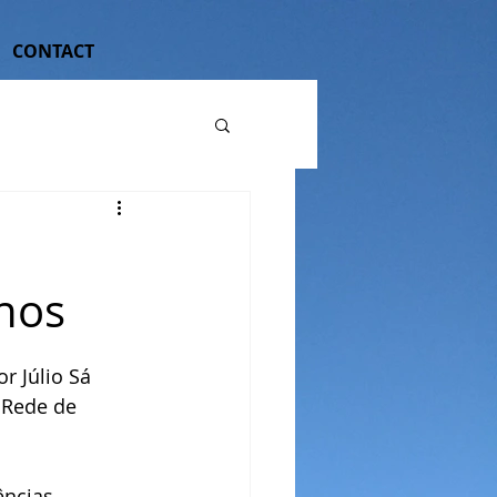
CONTACT
nos
r Júlio Sá 
 Rede de 
ncias 